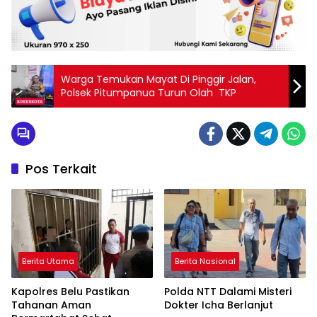
Warga Temukan Mayat Di Pinggir Jalan,
Polsek Pitumpanua Turun Olah TKP
Pos Terkait
Berita Utama
Berita Nasional
Kapolres Belu Pastikan
Polda NTT Dalami Misteri
Tahanan Aman
Dokter Icha Berlanjut