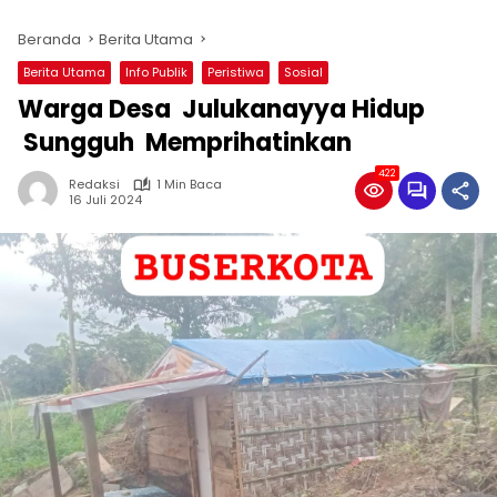
Beranda
Berita Utama
Berita Utama
Info Publik
Peristiwa
Sosial
Warga Desa Julukanayya Hidup
Sungguh Memprihatinkan
422
Redaksi
1 Min Baca
16 Juli 2024