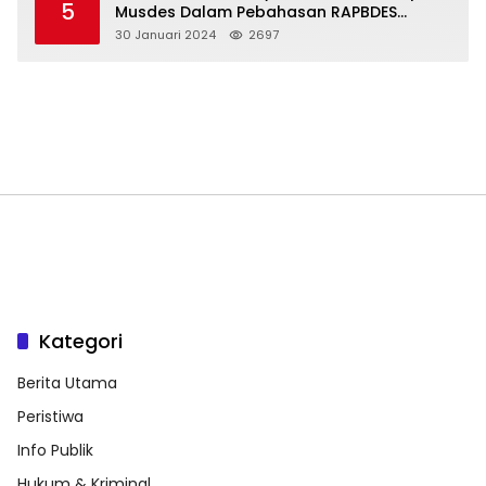
5
Musdes Dalam Pebahasan RAPBDES
Bereliku 2024
30 Januari 2024
2697
Kategori
Berita Utama
Peristiwa
Info Publik
Hukum & Kriminal