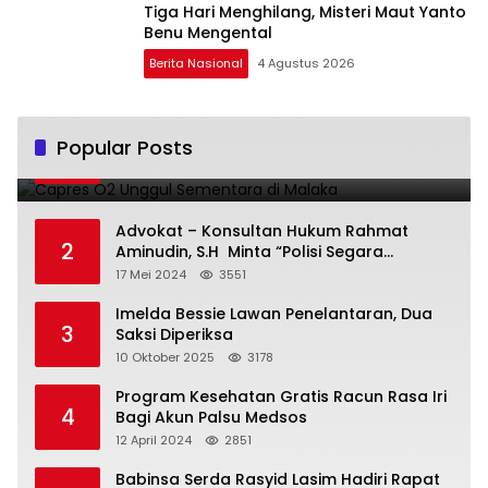
Tiga Hari Menghilang, Misteri Maut Yanto
Benu Mengental
Berita Nasional
4 Agustus 2026
Capres O2 Unggul Sementara di Malaka
Popular Posts
1
14 Februari 2024
3796
Advokat – Konsultan Hukum Rahmat
2
Aminudin, S.H Minta “Polisi Segara
Tuntaskan Kasus Vina”
17 Mei 2024
3551
Imelda Bessie Lawan Penelantaran, Dua
3
Saksi Diperiksa
10 Oktober 2025
3178
Program Kesehatan Gratis Racun Rasa Iri
4
Bagi Akun Palsu Medsos
12 April 2024
2851
Babinsa Serda Rasyid Lasim Hadiri Rapat