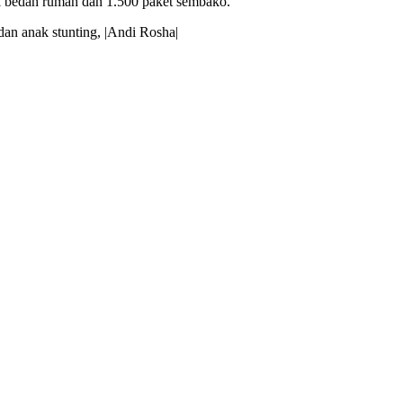
ci bedah rumah dan 1.500 paket sembako.
an anak stunting, |Andi Rosha|