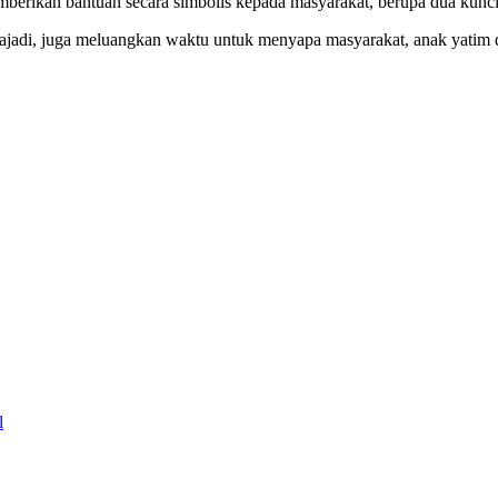
emberikan bantuan secara simbolis kepada masyarakat, berupa dua kun
ajadi, juga meluangkan waktu untuk menyapa masyarakat, anak yatim d
l