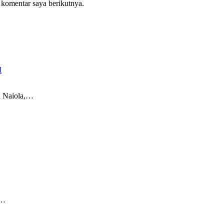
 komentar saya berikutnya.
l
 Naiola,…
r…