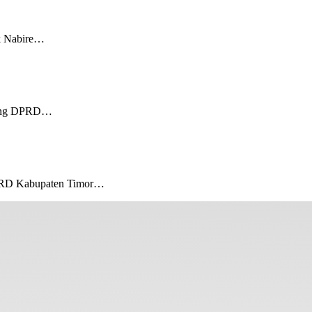
 Nabire…
ung DPRD…
D Kabupaten Timor…