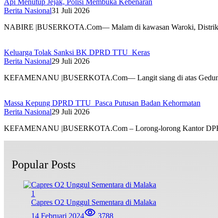
Api Menutup Jejak, Polisi Membuka Kebenaran
Berita Nasional
31 Juli 2026
NABIRE |BUSERKOTA.Com— Malam di kawasan Waroki, Distrik
Keluarga Tolak Sanksi BK DPRD TTU Keras
Berita Nasional
29 Juli 2026
KEFAMENANU |BUSERKOTA.Com— Langit siang di atas Ged
Massa Kepung DPRD TTU Pasca Putusan Badan Kehormatan
Berita Nasional
29 Juli 2026
KEFAMENANU |BUSERKOTA.Com – Lorong-lorong Kantor DPR
Popular Posts
1
Capres O2 Unggul Sementara di Malaka
14 Februari 2024
3788