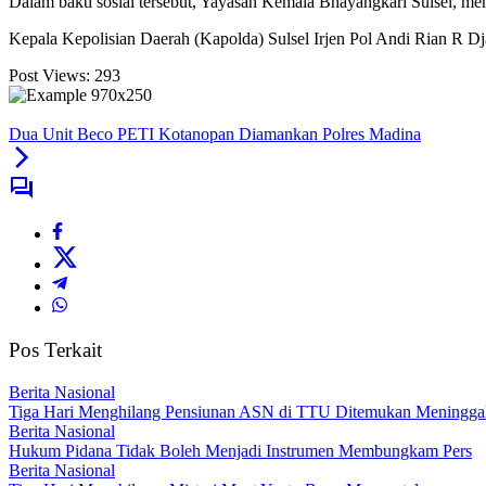
Dalam bakti sosial tersebut, Yayasan Kemala Bhayangkari Sulsel, m
Kepala Kepolisian Daerah (Kapolda) Sulsel Irjen Pol Andi Rian R Dj
Post Views:
293
Dua Unit Beco PETI Kotanopan Diamankan Polres Madina
Pos Terkait
Berita Nasional
Tiga Hari Menghilang Pensiunan ASN di TTU Ditemukan Meningga
Berita Nasional
Hukum Pidana Tidak Boleh Menjadi Instrumen Membungkam Pers
Berita Nasional