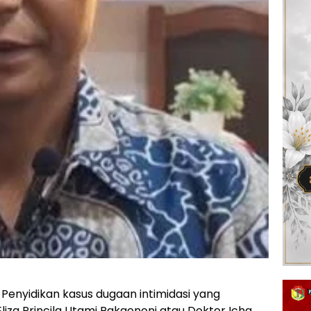
 Penyidikan kasus dugaan intimidasi yang
liza Princila Utami Pakaenoni atau Dokter Icha