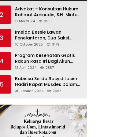
Advokat – Konsultan Hukum
2
Rahmat Aminudin, S.H Minta
“Polisi Segara Tuntaskan
17 Mei 2024
3551
Kasus Vina”
Imelda Bessie Lawan
3
Penelantaran, Dua Saksi
Diperiksa
10 Oktober 2025
3179
Program Kesehatan Gratis
4
Racun Rasa Iri Bagi Akun
Palsu Medsos
12 April 2024
2857
Babinsa Serda Rasyid Lasim
5
Hadiri Rapat Musdes Dalam
Pebahasan RAPBDES Bereliku
30 Januari 2024
2698
2024