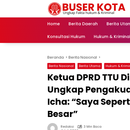
Langsung
ke
konten
Home
Berita Daerah
Berita Uta
Konsultasi Hukum
Hukum & Krimina
Beranda
Berita Nasional
Berita Nasional
Berita Utama
Hukum & Krimi
Ketua DPRD TTU Dip
Ungkap Pengakua
Icha: “Saya Seper
Besar”
Redaksi
3 Min Baca