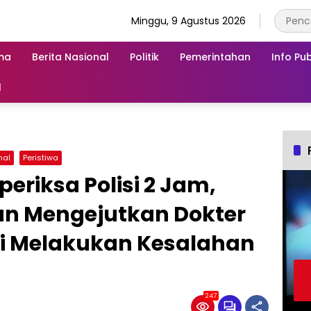
Minggu, 9 Agustus 2026
ma
Berita Nasional
Politik
Pemerintahan
Info Pub
l
nal
Peristiwa
eriksa Polisi 2 Jam,
n Mengejutkan Dokter
ti Melakukan Kesalahan
247