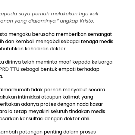
kepada saya pernah melakukan tiga kali
kanan yang dialaminya,”
ungkap Kristo.
risto mengaku berusaha memberikan semangat
lih dan kembali mengabdi sebagai tenaga medis
utuhkan kehadiran dokter.
tu dirinya telah meminta maaf kepada keluarga
RD TTU sebagai bentuk empati terhadap
a.
n almarhumah tidak pernah menyebut secara
lakukan intimidasi ataupun kalimat yang
eritakan adanya protes dengan nada kasar
ra ia tetap meyakini seluruh tindakan medis
asarkan konsultasi dengan dokter ahli.
nambah potongan penting dalam proses