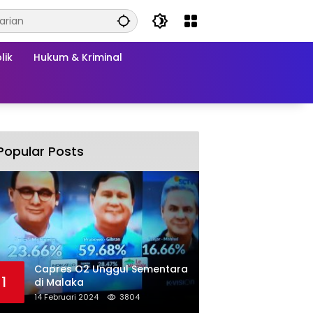
lik
Hukum & Kriminal
Popular Posts
Capres O2 Unggul Sementara
1
di Malaka
14 Februari 2024
3804