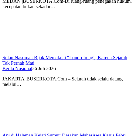
MEDAN |BUSERKOTA.Com-Di ruang-ruang penegakan hukum,
kecepatan bukan sekadar…
Sutan Nasomal: Bijak Memaknai “Londo Ireng”, Karena Sejarah
Tak Pernah Mati
Berita Nasional
26 Juli 2026
JAKARTA |BUSERKOTA.Com – Sejarah tidak selalu datang
melalui…
Api di Halaman Kejati Sumut: Desakan Mahasiswa Kasus Febri