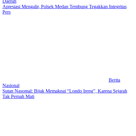
Daerah
Apresiasi Mengalir, Polsek Medan Tembung Tegakkan Integritas
Pers
Berita
Nasional
Sutan Nasomal: Bijak Memaknai “Londo Ireng”, Karena Sejarah
Tak Pernah Mati