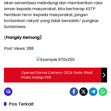
akan senantiasa melindungi dan memberikan rasa
aman kepada masyarakat, kita berharap KSTP
hentikan teror kepada masyarakat, jangan
korbankan rakyat yang tidak bersalah,” pungkas
Suriastawa.
(
Frangky Kemong)
Post Views:
288
Operasi Damai Cartenz-2024 Gelar Gladi
Posko Hadapi KKB
Pos Terkait
Berita Nasional
Berita Nasional