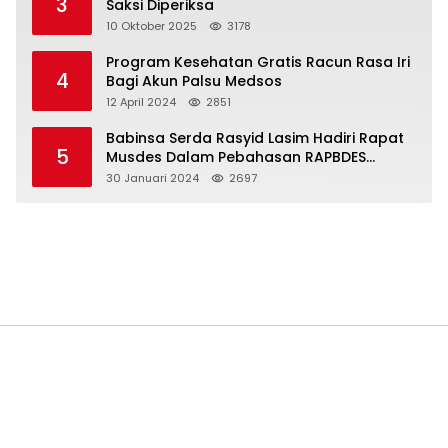
3
Saksi Diperiksa
10 Oktober 2025
3178
Program Kesehatan Gratis Racun Rasa Iri
4
Bagi Akun Palsu Medsos
12 April 2024
2851
Babinsa Serda Rasyid Lasim Hadiri Rapat
5
Musdes Dalam Pebahasan RAPBDES
Bereliku 2024
30 Januari 2024
2697