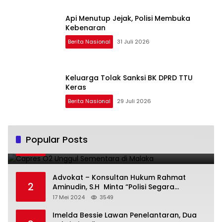
Api Menutup Jejak, Polisi Membuka
Kebenaran
Berita Nasional
31 Juli 2026
Keluarga Tolak Sanksi BK DPRD TTU
Keras
Berita Nasional
29 Juli 2026
Capres O2 Unggul Sementara di Malaka
Popular Posts
1
14 Februari 2024
3794
Advokat – Konsultan Hukum Rahmat
2
Aminudin, S.H Minta “Polisi Segara
Tuntaskan Kasus Vina”
17 Mei 2024
3549
Imelda Bessie Lawan Penelantaran, Dua