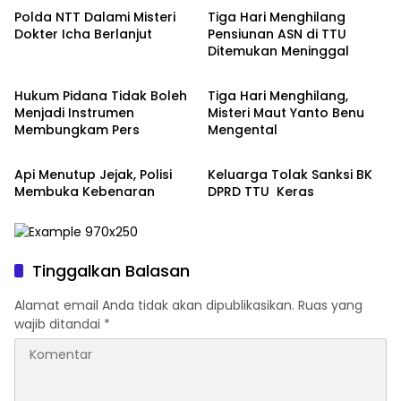
Polda NTT Dalami Misteri
Tiga Hari Menghilang
Dokter Icha Berlanjut
Pensiunan ASN di TTU
Ditemukan Meninggal
Berita Nasional
Berita Nasional
Hukum Pidana Tidak Boleh
Tiga Hari Menghilang,
Menjadi Instrumen
Misteri Maut Yanto Benu
Membungkam Pers
Mengental
Berita Nasional
Berita Nasional
Api Menutup Jejak, Polisi
Keluarga Tolak Sanksi BK
Membuka Kebenaran
DPRD TTU Keras
Tinggalkan Balasan
Alamat email Anda tidak akan dipublikasikan.
Ruas yang
wajib ditandai
*