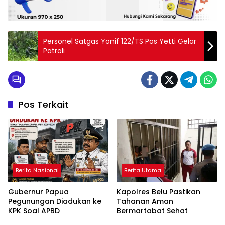
Personel Satgas Yonif 122/TS Pos Yetti Gelar
Patroli
Pos Terkait
Berita Nasional
Berita Utama
Gubernur Papua
Kapolres Belu Pastikan
Pegunungan Diadukan ke
Tahanan Aman
KPK Soal APBD
Bermartabat Sehat