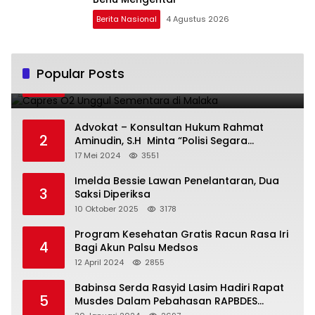
Berita Nasional
4 Agustus 2026
Capres O2 Unggul Sementara di Malaka
Popular Posts
1
14 Februari 2024
3799
Advokat – Konsultan Hukum Rahmat
2
Aminudin, S.H Minta “Polisi Segara
Tuntaskan Kasus Vina”
17 Mei 2024
3551
Imelda Bessie Lawan Penelantaran, Dua
3
Saksi Diperiksa
10 Oktober 2025
3178
Program Kesehatan Gratis Racun Rasa Iri
4
Bagi Akun Palsu Medsos
12 April 2024
2855
Babinsa Serda Rasyid Lasim Hadiri Rapat
5
Musdes Dalam Pebahasan RAPBDES
Bereliku 2024