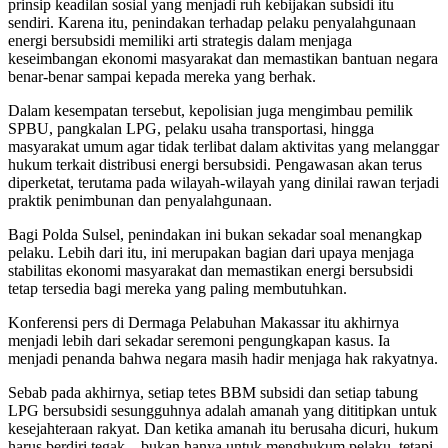
prinsip keadilan sosial yang menjadi ruh kebijakan subsidi itu
sendiri. Karena itu, penindakan terhadap pelaku penyalahgunaan
energi bersubsidi memiliki arti strategis dalam menjaga
keseimbangan ekonomi masyarakat dan memastikan bantuan negara
benar-benar sampai kepada mereka yang berhak.
Dalam kesempatan tersebut, kepolisian juga mengimbau pemilik
SPBU, pangkalan LPG, pelaku usaha transportasi, hingga
masyarakat umum agar tidak terlibat dalam aktivitas yang melanggar
hukum terkait distribusi energi bersubsidi. Pengawasan akan terus
diperketat, terutama pada wilayah-wilayah yang dinilai rawan terjadi
praktik penimbunan dan penyalahgunaan.
Bagi Polda Sulsel, penindakan ini bukan sekadar soal menangkap
pelaku. Lebih dari itu, ini merupakan bagian dari upaya menjaga
stabilitas ekonomi masyarakat dan memastikan energi bersubsidi
tetap tersedia bagi mereka yang paling membutuhkan.
Konferensi pers di Dermaga Pelabuhan Makassar itu akhirnya
menjadi lebih dari sekadar seremoni pengungkapan kasus. Ia
menjadi penanda bahwa negara masih hadir menjaga hak rakyatnya.
Sebab pada akhirnya, setiap tetes BBM subsidi dan setiap tabung
LPG bersubsidi sesungguhnya adalah amanah yang dititipkan untuk
kesejahteraan rakyat. Dan ketika amanah itu berusaha dicuri, hukum
harus berdiri tegak—bukan hanya untuk menghukum pelaku, tetapi