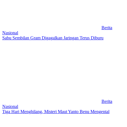
Berita
Nasional
Sabu Sembilan Gram Digagalkan Jaringan Terus Diburu
Berita
Nasional
Tiga Hari Menghilang, Misteri Maut Yanto Benu Mengental