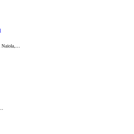
l
 Naiola,…
r…