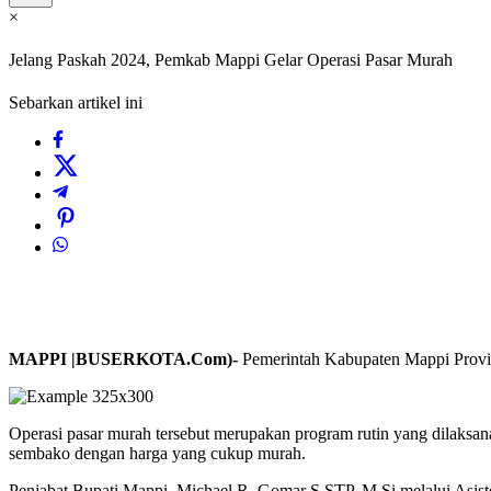
×
Jelang Paskah 2024, Pemkab Mappi Gelar Operasi Pasar Murah
Sebarkan artikel ini
MAPPI |BUSERKOTA.Com)-
Pemerintah Kabupaten Mappi Provin
Operasi pasar murah tersebut merupakan program rutin yang dilaks
sembako dengan harga yang cukup murah.
Penjabat Bupati Mappi, Michael R. Gomar S.STP.,M.Si melalui Asist