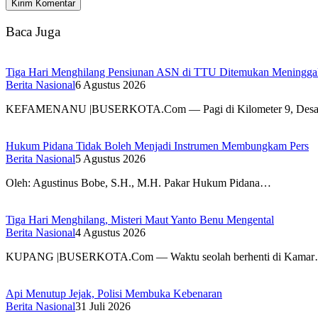
Baca Juga
Tiga Hari Menghilang Pensiunan ASN di TTU Ditemukan Meningga
Berita Nasional
6 Agustus 2026
KEFAMENANU |BUSERKOTA.Com — Pagi di Kilometer 9, Desa
Hukum Pidana Tidak Boleh Menjadi Instrumen Membungkam Pers
Berita Nasional
5 Agustus 2026
Oleh: Agustinus Bobe, S.H., M.H. Pakar Hukum Pidana…
Tiga Hari Menghilang, Misteri Maut Yanto Benu Mengental
Berita Nasional
4 Agustus 2026
KUPANG |BUSERKOTA.Com — Waktu seolah berhenti di Kama
Api Menutup Jejak, Polisi Membuka Kebenaran
Berita Nasional
31 Juli 2026