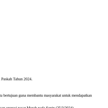
a Paskah Tahun 2024.
 itu bertujuan guna membantu masyarakat untuk mendapatkan
aan operasi pasar Murah pada Senin (25/3/2024).