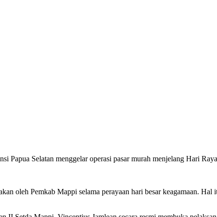
si Papua Selatan menggelar operasi pasar murah menjelang Hari Ray
anakan oleh Pemkab Mappi selama perayaan hari besar keagamaan. Hal
en II Setda Mappi, Vincentius Jamlean secara resmi membuka pelaksan