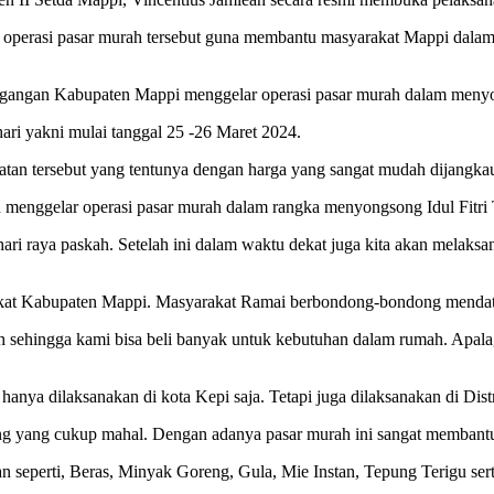
 operasi pasar murah tersebut guna membantu masyarakat Mappi da
rdagangan Kabupaten Mappi menggelar operasi pasar murah dalam men
ari yakni mulai tanggal 25 -26 Maret 2024.
atan tersebut yang tentunya dengan harga yang sangat mudah dijangka
menggelar operasi pasar murah dalam rangka menyongsong Idul Fitri
ari raya paskah. Setelah ini dalam waktu dekat juga kita akan melaks
arakat Kabupaten Mappi. Masyarakat Ramai berbondong-bondong mendata
h sehingga kami bisa beli banyak untuk kebutuhan dalam rumah. Apala
anya dilaksanakan di kota Kepi saja. Tetapi juga dilaksanakan di Distr
rang yang cukup mahal. Dengan adanya pasar murah ini sangat membant
n seperti, Beras, Minyak Goreng, Gula, Mie Instan, Tepung Terigu sert