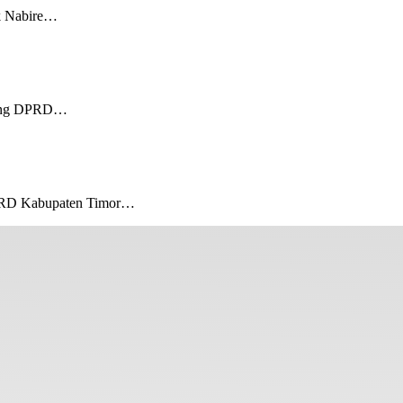
 Nabire…
ung DPRD…
D Kabupaten Timor…